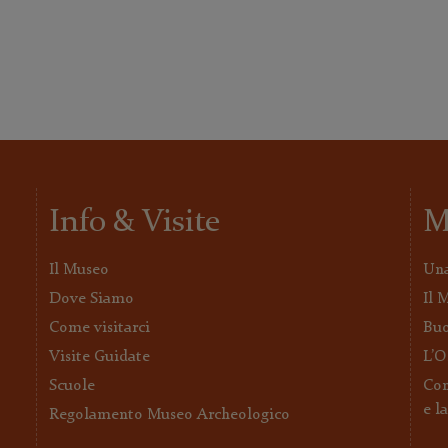
Info & Visite
M
Il Museo
Una
Dove Siamo
Il 
Come visitarci
Buo
Visite Guidate
L’O
Scuole
Con
e l
Regolamento Museo Archeologico