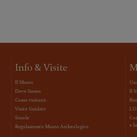
Info & Visite
M
Il Museo
Una
Dove Siamo
Il 
Come visitarci
Buo
Visite Guidate
L’O
Scuole
Con
e l
Regolamento Museo Archeologico