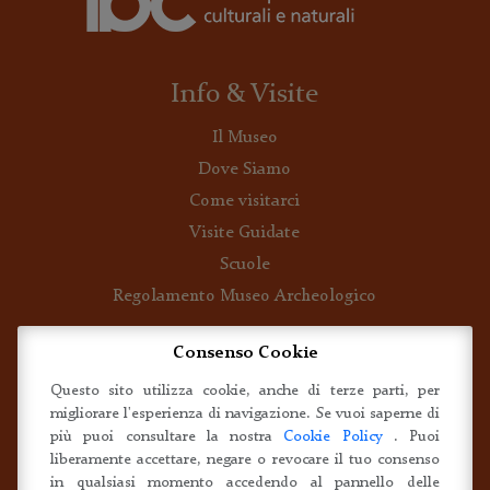
Info & Visite
Il Museo
Dove Siamo
Come visitarci
Visite Guidate
Scuole
Regolamento Museo Archeologico
Consenso Cookie
Mostre ed Eventi
Questo sito utilizza cookie, anche di terze parti, per
Una fornace in museo
migliorare l'esperienza di navigazione. Se vuoi saperne di
Il Museo riapre al pubblico
più puoi consultare la nostra
Cookie Policy
. Puoi
liberamente accettare, negare o revocare il tuo consenso
Buon compleanno Museo!
in qualsiasi momento accedendo al pannello delle